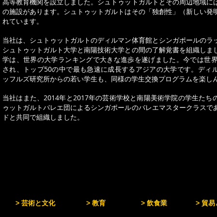
高等教育機関を設立しました。シュトゥットガルトとその周辺地域に
の施設があります。シュトゥットガルトはその「独創性」（新しい発
れています。
当社は、シュトゥットガルトのディルマン体育館とシンガポールのラ
シュトゥットガルト大学と南陽技術大学との間の了解覚書を組織しま
学は、世界の大学ランキングで大きな進歩を遂げました。今では世界
され、トップ50の中で最も急速に成長するアジアの大学です。ディ
ッフルズ研究所からの若い学生も、同様の学生交換プログラムを楽し
当社はまた、2014年と2017年の芸術学校と南陽美術学院の学生たち
ゥットガルトバレエ団によるシンガポールのバレエマスタークラスで
ドと共同で組織しました。
> 芸術と文化
> 教育
> 飲食業
> 貿